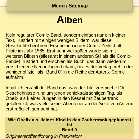
Menu / Sitemap
A
lben
K
ein regulärer Comic-Band, sondern einfach nur ein kleiner
Text, illustriert mit einigen wenigen Bildern, war diese
Geschichte bei ihrem Erscheinen in der Comic-Zeitschrift
Pilote im Jahr 1965. Erst sehr viel später wurde sie mit
weiteren Bildern (allesamt in einem anderen Stil als die Comic-
Bände) illustriert und erschien als Buch, das dann wiederum
verschiedene Neuauflagen bekam, bis es der Verlag mehr oder
weniger offiziell als "Band 0" in die Reihe der Asterix-Comic
aufnahm.
Inhaltlich erzählt der Band das, was der Titel verspricht: DIe
Geschehnisse rund um jenen schicksalträchtigen Tag, als
Obelix als kleiner Jungen in den Kessel mit Zaubertrank
gefallen ist, was viele seiner Abenteuer an der Seite von Asterix
erst möglich gemacht hat.
Wie Obelix als kleines Kind in den Zaubertrank geplumpst
ist
Band 0
Originalveröffentlichung in Frankreich: