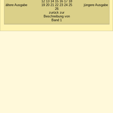
12
13
14
15
16
17
18
ältere Ausgabe
19
20
21
22
23
24
25
jüngere Ausgabe
26
zurück zur
Beschreibung von
Band 1