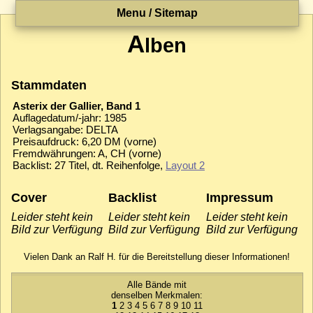
Menu / Sitemap
A
lben
Stammdaten
Asterix der Gallier, Band 1
Auflagedatum/-jahr: 1985
Verlagsangabe: DELTA
Preisaufdruck: 6,20 DM (vorne)
Fremdwährungen: A, CH (vorne)
Backlist: 27 Titel, dt. Reihenfolge,
Layout 2
Cover
Backlist
Impressum
Leider steht kein
Leider steht kein
Leider steht kein
Bild zur Verfügung
Bild zur Verfügung
Bild zur Verfügung
Vielen Dank an Ralf H. für die Bereitstellung dieser Informationen!
Alle Bände mit
denselben Merkmalen:
1
2
3
4
5
6
7
8
9
10
11