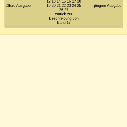
12
13
14
15
16
17
18
ältere Ausgabe
19
20
21
22
23
24
25
jüngere Ausgabe
26
27
zurück zur
Beschreibung von
Band 17