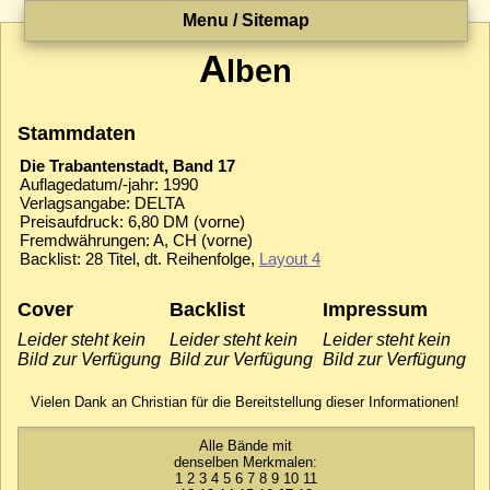
Menu / Sitemap
A
lben
Stammdaten
Die Trabantenstadt, Band 17
Auflagedatum/-jahr: 1990
Verlagsangabe: DELTA
Preisaufdruck: 6,80 DM (vorne)
Fremdwährungen: A, CH (vorne)
Backlist: 28 Titel, dt. Reihenfolge,
Layout 4
Cover
Backlist
Impressum
Leider steht kein
Leider steht kein
Leider steht kein
Bild zur Verfügung
Bild zur Verfügung
Bild zur Verfügung
Vielen Dank an Christian für die Bereitstellung dieser Informationen!
Alle Bände mit
denselben Merkmalen:
1
2
3
4
5
6
7
8
9
10
11