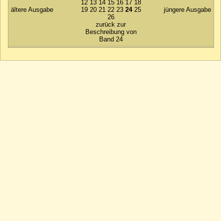
12
13
14
15
16
17
18
ältere Ausgabe
19
20
21
22
23
24
25
jüngere Ausgabe
26
zurück zur
Beschreibung von
Band 24