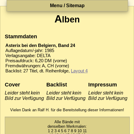
Menu / Sitemap
A
lben
Stammdaten
Asterix bei den Belgiern, Band 24
Auflagedatum/-jahr: 1985
Verlagsangabe: DELTA
Preisaufdruck: 6,20 DM (vorne)
Fremdwährungen: A, CH (vorne)
Backlist: 27 Titel, dt. Reihenfolge,
Layout 4
Cover
Backlist
Impressum
Leider steht kein
Leider steht kein
Leider steht kein
Bild zur Verfügung
Bild zur Verfügung
Bild zur Verfügung
Vielen Dank an Ralf H. für die Bereitstellung dieser Informationen!
Alle Bände mit
denselben Merkmalen:
1
2
3
4
5
6
7
8
9
10
11