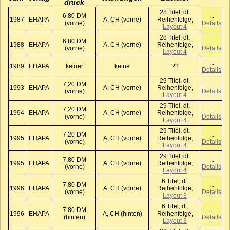
druck
28 Titel, dt.
6,80 DM
...
1987
EHAPA
A, CH (vorne)
Reihenfolge,
(vorne)
Details
Layout 4
28 Titel, dt.
6,80 DM
...
1988
EHAPA
A, CH (vorne)
Reihenfolge,
(vorne)
Details
Layout 4
...
1989
EHAPA
keiner
keine
??
Details
29 Titel, dt.
7,20 DM
...
1993
EHAPA
A, CH (vorne)
Reihenfolge,
(vorne)
Details
Layout 4
29 Titel, dt.
7,20 DM
...
1994
EHAPA
A, CH (vorne)
Reihenfolge,
(vorne)
Details
Layout 4
29 Titel, dt.
7,20 DM
...
1995
EHAPA
A, CH (vorne)
Reihenfolge,
(vorne)
Details
Layout 4
29 Titel, dt.
7,80 DM
...
1995
EHAPA
A, CH (vorne)
Reihenfolge,
(vorne)
Details
Layout 4
6 Titel, dt.
7,80 DM
...
1996
EHAPA
A, CH (vorne)
Reihenfolge,
(vorne)
Details
Layout 3
6 Titel, dt.
7,80 DM
...
1996
EHAPA
A, CH (hinten)
Reihenfolge,
(hinten)
Details
Layout 3