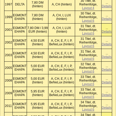
30 Titel, dt.
7,80 DM
...
1997
DELTA
A, CH (hinten)
Reihenfolge,
(hinten)
Details
Layout 4
30 Titel, dt.
EGMONT
7,80 DM
A, CH, I, LUX
...
1999
Reihenfolge,
EHAPA
(hinten)
(hinten)
Details
Layout 6
31 Titel, dt.
EGMONT
7,80 DM / 3,99
A, CH, I, LUX
...
2001
Reihenfolge,
EHAPA
EUR (hinten)
(hinten)
Details
Layout 6
31 Titel, dt.
EGMONT
4,50 EUR
A, CH, E, F, I, P,
...
2002
Reihenfolge,
EHAPA
(hinten)
BeNeLux (hinten)
Details
Layout 6
31 Titel, dt.
EGMONT
4,50 EUR
A, CH, E, F, I, P,
...
2003
Reihenfolge,
EHAPA
(hinten)
BeNeLux (hinten)
Details
Layout 6
32 Titel, dt.
EGMONT
5,00 EUR
A, CH, E, F, I, P,
...
2005
Reihenfolge,
EHAPA
(hinten)
BeNeLux (hinten)
Details
Layout 6
33 Titel, dt.
EGMONT
5,00 EUR
A, CH, E, F, I, P,
...
2008
Reihenfolge,
EHAPA
(hinten)
BeNeLux (hinten)
Details
Layout 6
33 Titel, dt.
EGMONT
5,95 EUR
A, CH, E, F, I, P,
...
2009
Reihenfolge,
EHAPA
(hinten)
BeNeLux (hinten)
Details
Layout 6
34 Titel, dt.
EGMONT
5,95 EUR
A, CH, E, F, I, P,
...
2011
Reihenfolge,
EHAPA
(hinten)
BeNeLux (hinten)
Details
Layout 6
34 Titel, dt.