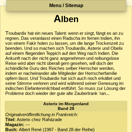
Menu / Sitemap
A
lben
T
roubardix hat ein neues Talent: wenn er singt, fängt es an zu
regnen. Das veranlasst einen Radscha im fernen Indien, ihn
von einem Fakir holen zu lassen, um die lange Trockenzeit zu
beenden. Und so machen sich Troubardix, Asterix und Obelix
auf einem fliegenden Teppich auf den Weg nach Indien. Die
Ankunft nach der nicht ganz angenehmen und reibungslose
Reise wird aber nicht überall gern gesehen, will doch der
schändliche Guru des Reiches selber Herrscher werden,
indem er nacheinander alle Mitglieder der Herrscherfamilie
opfern lässt. Und Troubardix hat sich auch noch erkältet und
seine Stimme verloren und wird während seiner Genesung im
indischen Elefantenmilchbad entführt. So muss zur Lösung der
Probleme doch wieder der gute alte Zaubertrank 'ran...
Asterix im Morgenland
Band 28
Originalveröffentlichung in Frankreich:
Titel:
Asterix chez Rahàzade
Magazin:
---
Buch:
Albert René (1987 - Band 28 der Reihe)