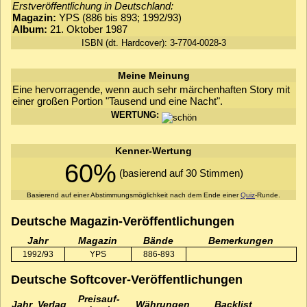
Erstveröffentlichung in Deutschland:
Magazin:
YPS (886 bis 893; 1992/93)
Album:
21. Oktober 1987
ISBN (dt. Hardcover): 3-7704-0028-3
Meine Meinung
Eine hervorragende, wenn auch sehr märchenhaften Story mit
einer großen Portion "Tausend und eine Nacht".
WERTUNG:
Kenner-Wertung
60%
(basierend auf 30 Stimmen)
Basierend auf einer Abstimmungsmöglichkeit nach dem Ende einer
Quiz
-Runde.
Deutsche Magazin-Veröffentlichungen
Jahr
Magazin
Bände
Bemerkungen
1992/93
YPS
886-893
Deutsche Softcover-Veröffentlichungen
Preis­auf­
Jahr
Verlag
Währungen
Backlist