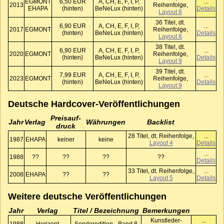
EGMONT
6,50 EUR
A, CH, E, F, I, P,
...
2013
Reihenfolge,
EHAPA
(hinten)
BeNeLux (hinten)
Details
Layout 8
36 Titel, dt.
6,90 EUR
A, CH, E, F, I, P,
...
2017
EGMONT
Reihenfolge,
(hinten)
BeNeLux (hinten)
Details
Layout 8
38 Titel, dt.
6,90 EUR
A, CH, E, F, I, P,
...
2020
EGMONT
Reihenfolge,
(hinten)
BeNeLux (hinten)
Details
Layout 9
39 Titel, dt.
7,99 EUR
A, CH, E, F, I, P,
...
2023
EGMONT
Reihenfolge,
(hinten)
BeNeLux (hinten)
Details
Layout 9
Deutsche Hardcover-Veröffentlichungen
Preis­auf­
Jahr
Verlag
Währungen
Backlist
druck
28 Titel, dt. Reihenfolge,
...
1987
EHAPA
keiner
keine
Layout 4
Details
...
1988
??
??
??
??
Details
33 Titel, dt. Reihenfolge,
...
2008
EHAPA
??
??
Layout 5
Details
Weitere deutsche Veröffentlichungen
Jahr
Verlag
Titel / Bezeichnung
Bemerkungen
Kunst­leder­
...