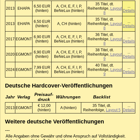
35 Titel, dt.
6,50 EUR
A, CH, E, F, I, P,
...
2013
EHAPA
Reihenfolge,
Layout
(hinten)
BeNeLux (hinten)
Details
8
35 Titel, dt.
6,50 EUR
...
2013
EHAPA
A, CH (hinten)
Reihenfolge,
Layout
(hinten)
Details
8
36 Titel, dt.
6,90 EUR
A, CH, E, F, I, P,
...
2017
EGMONT
Reihenfolge,
Layout
(hinten)
BeNeLux (hinten)
Details
8
38 Titel, dt.
6,90 EUR
A, CH, E, F, I, P,
...
2020
EGMONT
Reihenfolge,
Layout
(hinten)
BeNeLux (hinten)
Details
9
40 Titel, dt.
7,99 EUR
A, CH, E, F, I, P,
...
2024
EGMONT
Reihenfolge,
Layout
(hinten)
BeNeLux (hinten)
Details
9
Deutsche Hardcover-Veröffentlichungen
Preis­auf­
Jahr
Verlag
Währungen
Backlist
druck
€ 12,00
35 Titel, dt.
...
2013
EGMONT
A (hinten)
(hinten)
Reihenfolge,
Layout 5
Details
Weitere deutsche Veröffentlichungen
---
Alle Angaben ohne Gewähr und ohne Anspruch auf Vollständigkeit.