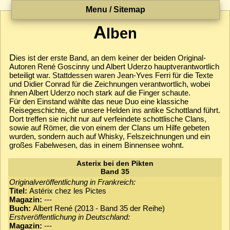
Menu / Sitemap
A
lben
D
ies ist der erste Band, an dem keiner der beiden Original-
Autoren René Goscinny und Albert Uderzo hauptverantwortlich
beteiligt war. Stattdessen waren Jean-Yves Ferri für die Texte
und Didier Conrad für die Zeichnungen verantwortlich, wobei
ihnen Albert Uderzo noch stark auf die Finger schaute.
Für den Einstand wählte das neue Duo eine klassiche
Reisegeschichte, die unsere Helden ins antike Schottland führt.
Dort treffen sie nicht nur auf verfeindete schottlische Clans,
sowie auf Römer, die von einem der Clans um Hilfe gebeten
wurden, sondern auch auf Whisky, Felszeichnungen und ein
großes Fabelwesen, das in einem Binnensee wohnt.
Asterix bei den Pikten
Band 35
Originalveröffentlichung in Frankreich:
Titel:
Astérix chez les Pictes
Magazin:
---
Buch:
Albert René (2013 - Band 35 der Reihe)
Erstveröffentlichung in Deutschland:
Magazin:
---