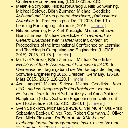
Conference on e-Learning (ECEL-2015), 2015.
Melanie Schypula, Filiz Kurt-Karaoglu, Nils Schwinning,
Michael Striewe, Björn Zurmaar, Michael Goedicke:
Aufwand und Nutzen parametrisierbarer, pfadbasierter
Aufgaben
. In: Proceedings of DeLFI 2015: Die 13. e-
Learning Fachtagung Informatik, 2015. [
...mehr
]
Nils Schwinning, Filiz Kurt-Karaoglu, Michael Striewe,
Björn Zurmaar, Michael Goedicke:
A Framework for
Generic Exercises with Mathematical Content
. In:
Proceedings of the International Conference on Learning
and Teaching in Computing and Engineering (LaTiCE
2015), 2015, 70-75. [
...mehr
]
Michael Striewe, Björn Zurmaar, Michael Goedicke:
Evolution of the E-Assessment Framework JACK
. In:
Gemeinsamer Tagungsband der Workshops der Tagung
Software Engineering 2015, Dresden, Germany, 17.-18.
März 2015., 2015, 118-120. [
...mehr
]
Axel Langhoff, Michael Striewe, Michael Goedicke:
Java,
LEDs und ein RaspberryPi: Ein Projektversuch mit
Erstsemestern
. In: Axel Schmolitzky and Anna Sabine
Hauptmann (eds.): Software Engineering im Unterricht
der Hochschulen 2015, 2015, 93-101. [
...mehr
]
Sven Strickroth, Michael Striewe, Oliver Müller, Uta Priss,
Sebastian Becker, Oliver Rod, Robert Garmann, J. Oliver
Bott, Niels Pinkwart:
ProFormA: An XML-based
exchange format for programming tasks
. eleed, Volume
11, Number 1, 2015. [
...mehr
]