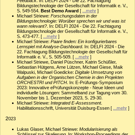
Feedback
. In: DELFI 2024 - Die 22. Fachtagung
Bildungstechnologie der Gesellschaft für Informatik e. V.,
S. 549-554.
Best Demo Award
[
...mehr
]
Michael Striewe:
Forschungsdaten in der
Bildungstechnologie: Worüber sprechen wir und was ist
wann relevant?
. In: DELFI 2024 - Die 22. Fachtagung
Bildungstechnologie der Gesellschaft für Informatik e. V.,
S. 473-477. [
...mehr
]
Michael Striewe:
Paare finden: Ein konfigurierbares
Lernspiel mit Analyse-Dashboard
. In: DELFI 2024 - Die
22. Fachtagung Bildungstechnologie der Gesellschaft für
Informatik e. V., S. 505-509. [
...mehr
]
Michael Striewe, Daniel Püschner, Katrin Schüßler,
Sebastian Hütgens, Arne Lützen, Michael Giese, Maik
Walpuski, Michael Goedicke:
Digitale Umsetzung von
Aufgaben in der Organischen Chemie in den Projekten
ORCHESTRI und PITCH
. In: E-Prüfungs-Symposium
2023: Innovative ePrüfungskonzepte - Neue Ideen und
individuelle Lösungen: Sammelband zur Tagung vom 30.
November bis 1. Dezember 2023, S. 29-30.
Michael Striewe:
Integrated E-Assessment
.
Habilitationsschrift, Universität Duisburg-Essen [
...mehr
]
2
023
Lukas Glaser, Michael Striewe:
Modularisierung als
Schlüssel zur Skalierung
. In: Workshop-Proceedings der