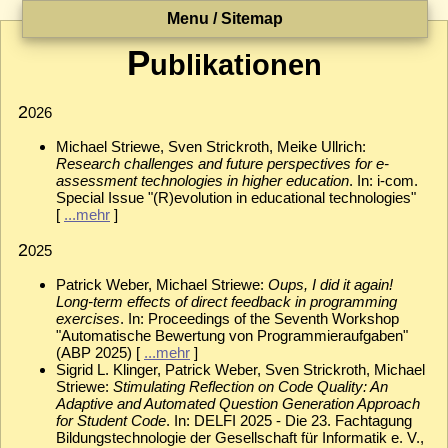
Menu / Sitemap
P
ublikationen
2
026
Michael Striewe, Sven Strickroth, Meike Ullrich:
Research challenges and future perspectives for e-
assessment technologies in higher education
. In: i-com.
Special Issue "(R)evolution in educational technologies"
[
...mehr
]
2
025
Patrick Weber, Michael Striewe:
Oups, I did it again!
Long-term effects of direct feedback in programming
exercises
. In: Proceedings of the Seventh Workshop
"Automatische Bewertung von Programmieraufgaben"
(ABP 2025) [
...mehr
]
Sigrid L. Klinger, Patrick Weber, Sven Strickroth, Michael
Striewe:
Stimulating Reflection on Code Quality: An
Adaptive and Automated Question Generation Approach
for Student Code
. In: DELFI 2025 - Die 23. Fachtagung
Bildungstechnologie der Gesellschaft für Informatik e. V.,