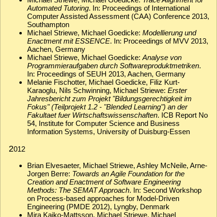
Automated Tutoring
. In: Proceedings of International
Computer Assisted Assessment (CAA) Conference 2013,
Southampton
Michael Striewe, Michael Goedicke:
Modellierung und
Enactment mit ESSENCE
. In: Proceedings of MVV 2013,
Aachen, Germany
Michael Striewe, Michael Goedicke:
Analyse von
Programmieraufgaben durch Softwareproduktmetriken
.
In: Proceedings of SEUH 2013, Aachen, Germany
Melanie Fischotter, Michael Goedicke, Filiz Kurt-
Karaoglu, Nils Schwinning, Michael Striewe:
Erster
Jahresbericht zum Projekt "Bildungsgerechtigkeit im
Fokus" (Teilprojekt 1.2 - "Blended Learning") an der
Fakultaet fuer Wirtschaftswissenschaften
. ICB Report No
54, Institute for Computer Science and Business
Information Systems, University of Duisburg-Essen
2
012
Brian Elvesaeter, Michael Striewe, Ashley McNeile, Arne-
Jorgen Berre:
Towards an Agile Foundation for the
Creation and Enactment of Software Engineering
Methods: The SEMAT Approach
. In: Second Workshop
on Process-based approaches for Model-Driven
Engineering (PMDE 2012), Lyngby, Denmark
Mira Kajko-Mattsson, Michael Striewe, Michael