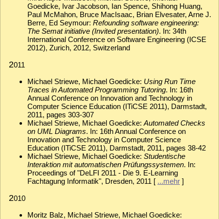
Goedicke, Ivar Jacobson, Ian Spence, Shihong Huang,
Paul McMahon, Bruce MacIsaac, Brian Elvesater, Arne J.
Berre, Ed Seymour:
Refounding software engineering:
The Semat initiative (Invited presentation)
. In: 34th
International Conference on Software Engineering (ICSE
2012), Zurich, 2012, Switzerland
2
011
Michael Striewe, Michael Goedicke:
Using Run Time
Traces in Automated Programming Tutoring
. In: 16th
Annual Conference on Innovation and Technology in
Computer Science Education (ITiCSE 2011), Darmstadt,
2011, pages 303-307
Michael Striewe, Michael Goedicke:
Automated Checks
on UML Diagrams
. In: 16th Annual Conference on
Innovation and Technology in Computer Science
Education (ITiCSE 2011), Darmstadt, 2011, pages 38-42
Michael Striewe, Michael Goedicke:
Studentische
Interaktion mit automatischen Prüfungssystemen
. In:
Proceedings of "DeLFI 2011 - Die 9. E-Learning
Fachtagung Informatik", Dresden, 2011 [
...mehr
]
2
010
Moritz Balz, Michael Striewe, Michael Goedicke: