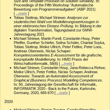
Size and Template Provision on Solution Similarity
. In:
Proceedings of the Fifth Workshop "Automatische
Bewertung von Programmieraufgaben" (ABP 2021)
[
...mehr
]
Tobias Stottrop, Michael Striewe:
Analysen zur
studentischen Wahl von Modellierungswerkzeugen in
einer elektronischen Distanz-Prüfung
. In: Bildung in der
digitalen Transformation, Tagungsband zur GMW-
Jahrestagung 2021
Michael Striewe, Martin Forell, Constantin Houy, Peter
Pfeiffer, Gunther Schiefer, Selina Schüler, Chantal Soyka,
Tobias Stottrop, Meike Ullrich, Peter Fettke, Peter Loos,
Andreas Oberweis, Niclas Schaper:
Kompetenzorientiertes E-Assessment für die grafische,
konzeptuelle Modellierung
. In: HMD Praxis der
Wirtschaftsinformatik, 58(6) [
...mehr
]
Michael Striewe, Constantin Houy, Jana-Rebecca Rehse,
Meike Ullrich, Peter Fettke, Niclas Schaper, Andreas
Oberweis:
Towards an Automated Assessment of
Graphical (Business Process) Modelling Competences
.
In: 50. Jahrestagung der Gesellschaft für Informatik,
INFORMATIK 2020 - Back to the Future, Karlsruhe,
Germany, 2020, 665-670 [
...mehr
]
2
020
Michael Striewe, Florian Trauten, Carolin Eitemüller: