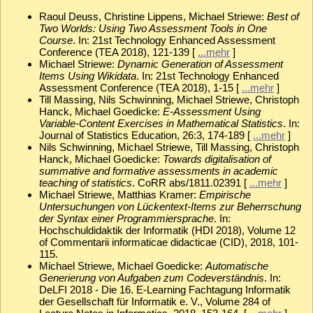
Raoul Deuss, Christine Lippens, Michael Striewe:
Best of
Two Worlds: Using Two Assessment Tools in One
Course
. In: 21st Technology Enhanced Assessment
Conference (TEA 2018), 121-139 [
...mehr
]
Michael Striewe:
Dynamic Generation of Assessment
Items Using Wikidata
. In: 21st Technology Enhanced
Assessment Conference (TEA 2018), 1-15 [
...mehr
]
Till Massing, Nils Schwinning, Michael Striewe, Christoph
Hanck, Michael Goedicke:
E-Assessment Using
Variable-Content Exercises in Mathematical Statistics
. In:
Journal of Statistics Education, 26:3, 174-189 [
...mehr
]
Nils Schwinning, Michael Striewe, Till Massing, Christoph
Hanck, Michael Goedicke:
Towards digitalisation of
summative and formative assessments in academic
teaching of statistics
. CoRR abs/1811.02391 [
...mehr
]
Michael Striewe, Matthias Kramer:
Empirische
Untersuchungen von Lückentext-Items zur Beherrschung
der Syntax einer Programmiersprache
. In:
Hochschuldidaktik der Informatik (HDI 2018), Volume 12
of Commentarii informaticae didacticae (CID), 2018, 101-
115.
Michael Striewe, Michael Goedicke:
Automatische
Generierung von Aufgaben zum Codeverständnis
. In:
DeLFI 2018 - Die 16. E-Learning Fachtagung Informatik
der Gesellschaft für Informatik e. V., Volume 284 of