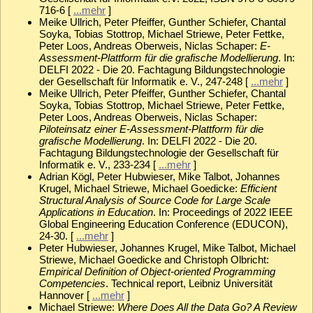
716-6 [
...mehr
]
Meike Ullrich, Peter Pfeiffer, Gunther Schiefer, Chantal
Soyka, Tobias Stottrop, Michael Striewe, Peter Fettke,
Peter Loos, Andreas Oberweis, Niclas Schaper:
E-
Assessment-Plattform für die grafische Modellierung
. In:
DELFI 2022 - Die 20. Fachtagung Bildungstechnologie
der Gesellschaft für Informatik e. V., 247-248 [
...mehr
]
Meike Ullrich, Peter Pfeiffer, Gunther Schiefer, Chantal
Soyka, Tobias Stottrop, Michael Striewe, Peter Fettke,
Peter Loos, Andreas Oberweis, Niclas Schaper:
Piloteinsatz einer E-Assessment-Plattform für die
grafische Modellierung
. In: DELFI 2022 - Die 20.
Fachtagung Bildungstechnologie der Gesellschaft für
Informatik e. V., 233-234 [
...mehr
]
Adrian Kögl, Peter Hubwieser, Mike Talbot, Johannes
Krugel, Michael Striewe, Michael Goedicke:
Efficient
Structural Analysis of Source Code for Large Scale
Applications in Education
. In: Proceedings of 2022 IEEE
Global Engineering Education Conference (EDUCON),
24-30. [
...mehr
]
Peter Hubwieser, Johannes Krugel, Mike Talbot, Michael
Striewe, Michael Goedicke and Christoph Olbricht:
Empirical Definition of Object-oriented Programming
Competencies
. Technical report, Leibniz Universität
Hannover [
...mehr
]
Michael Striewe:
Where Does All the Data Go? A Review