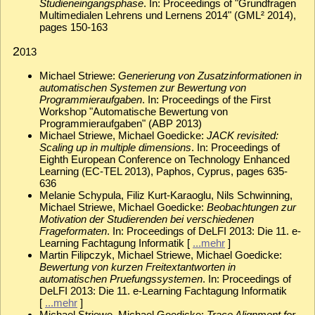
Studieneingangsphase
. In: Proceedings of "Grundfragen
Multimedialen Lehrens und Lernens 2014" (GML² 2014),
pages 150-163
2
013
Michael Striewe:
Generierung von Zusatzinformationen in
automatischen Systemen zur Bewertung von
Programmieraufgaben
. In: Proceedings of the First
Workshop "Automatische Bewertung von
Programmieraufgaben" (ABP 2013)
Michael Striewe, Michael Goedicke:
JACK revisited:
Scaling up in multiple dimensions
. In: Proceedings of
Eighth European Conference on Technology Enhanced
Learning (EC-TEL 2013), Paphos, Cyprus, pages 635-
636
Melanie Schypula, Filiz Kurt-Karaoglu, Nils Schwinning,
Michael Striewe, Michael Goedicke:
Beobachtungen zur
Motivation der Studierenden bei verschiedenen
Frageformaten
. In: Proceedings of DeLFI 2013: Die 11. e-
Learning Fachtagung Informatik [
...mehr
]
Martin Filipczyk, Michael Striewe, Michael Goedicke:
Bewertung von kurzen Freitextantworten in
automatischen Pruefungssystemen
. In: Proceedings of
DeLFI 2013: Die 11. e-Learning Fachtagung Informatik
[
...mehr
]
Michael Striewe, Michael Goedicke:
Trace Alignment for