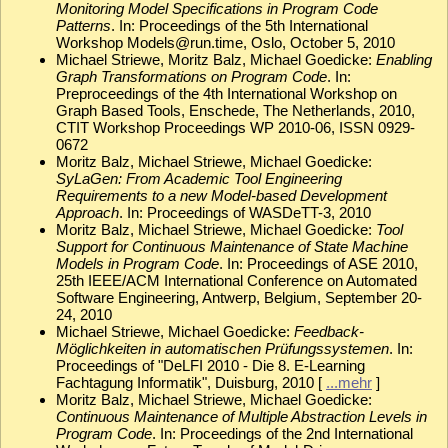
Monitoring Model Specifications in Program Code
Patterns
. In: Proceedings of the 5th International
Workshop Models@run.time, Oslo, October 5, 2010
Michael Striewe, Moritz Balz, Michael Goedicke:
Enabling
Graph Transformations on Program Code
. In:
Preproceedings of the 4th International Workshop on
Graph Based Tools, Enschede, The Netherlands, 2010,
CTIT Workshop Proceedings WP 2010-06, ISSN 0929-
0672
Moritz Balz, Michael Striewe, Michael Goedicke:
SyLaGen: From Academic Tool Engineering
Requirements to a new Model-based Development
Approach
. In: Proceedings of WASDeTT-3, 2010
Moritz Balz, Michael Striewe, Michael Goedicke:
Tool
Support for Continuous Maintenance of State Machine
Models in Program Code
. In: Proceedings of ASE 2010,
25th IEEE/ACM International Conference on Automated
Software Engineering, Antwerp, Belgium, September 20-
24, 2010
Michael Striewe, Michael Goedicke:
Feedback-
Möglichkeiten in automatischen Prüfungssystemen
. In:
Proceedings of "DeLFI 2010 - Die 8. E-Learning
Fachtagung Informatik", Duisburg, 2010 [
...mehr
]
Moritz Balz, Michael Striewe, Michael Goedicke:
Continuous Maintenance of Multiple Abstraction Levels in
Program Code
. In: Proceedings of the 2nd International