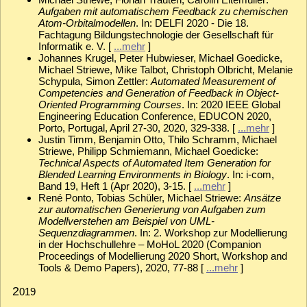
Aufgaben mit automatischem Feedback zu chemischen
Atom-Orbitalmodellen
. In: DELFI 2020 - Die 18.
Fachtagung Bildungstechnologie der Gesellschaft für
Informatik e. V. [
...mehr
]
Johannes Krugel, Peter Hubwieser, Michael Goedicke,
Michael Striewe, Mike Talbot, Christoph Olbricht, Melanie
Schypula, Simon Zettler:
Automated Measurement of
Competencies and Generation of Feedback in Object-
Oriented Programming Courses
. In: 2020 IEEE Global
Engineering Education Conference, EDUCON 2020,
Porto, Portugal, April 27-30, 2020, 329-338. [
...mehr
]
Justin Timm, Benjamin Otto, Thilo Schramm, Michael
Striewe, Philipp Schmiemann, Michael Goedicke:
Technical Aspects of Automated Item Generation for
Blended Learning Environments in Biology
. In: i-com,
Band 19, Heft 1 (Apr 2020), 3-15. [
...mehr
]
René Ponto, Tobias Schüler, Michael Striewe:
Ansätze
zur automatischen Generierung von Aufgaben zum
Modellverstehen am Beispiel von UML-
Sequenzdiagrammen
. In: 2. Workshop zur Modellierung
in der Hochschullehre – MoHoL 2020 (Companion
Proceedings of Modellierung 2020 Short, Workshop and
Tools & Demo Papers), 2020, 77-88 [
...mehr
]
2
019