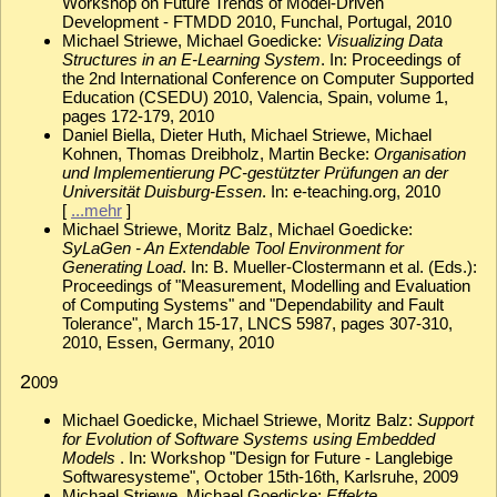
Workshop on Future Trends of Model-Driven
Development - FTMDD 2010, Funchal, Portugal, 2010
Michael Striewe, Michael Goedicke:
Visualizing Data
Structures in an E-Learning System
. In: Proceedings of
the 2nd International Conference on Computer Supported
Education (CSEDU) 2010, Valencia, Spain, volume 1,
pages 172-179, 2010
Daniel Biella, Dieter Huth, Michael Striewe, Michael
Kohnen, Thomas Dreibholz, Martin Becke:
Organisation
und Implementierung PC-gestützter Prüfungen an der
Universität Duisburg-Essen
. In: e-teaching.org, 2010
[
...mehr
]
Michael Striewe, Moritz Balz, Michael Goedicke:
SyLaGen - An Extendable Tool Environment for
Generating Load
. In: B. Mueller-Clostermann et al. (Eds.):
Proceedings of "Measurement, Modelling and Evaluation
of Computing Systems" and "Dependability and Fault
Tolerance", March 15-17, LNCS 5987, pages 307-310,
2010, Essen, Germany, 2010
2
009
Michael Goedicke, Michael Striewe, Moritz Balz:
Support
for Evolution of Software Systems using Embedded
Models
. In: Workshop "Design for Future - Langlebige
Softwaresysteme", October 15th-16th, Karlsruhe, 2009
Michael Striewe, Michael Goedicke:
Effekte