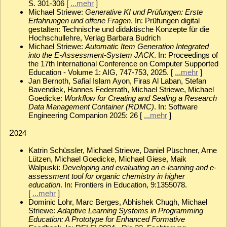
S. 301-306 [
...mehr
]
Michael Striewe:
Generative KI und Prüfungen: Erste
Erfahrungen und offene Fragen
. In: Prüfungen digital
gestalten: Technische und didaktische Konzepte für die
Hochschullehre, Verlag Barbara Budrich
Michael Striewe:
Automatic Item Generation Integrated
into the E-Assessment-System JACK
. In: Proceedings of
the 17th International Conference on Computer Supported
Education - Volume 1: AIG, 747-753, 2025. [
...mehr
]
Jan Bernoth, Safial Islam Ayon, Firas Al Laban, Stefan
Bavendiek, Hannes Federrath, Michael Striewe, Michael
Goedicke:
Workflow for Creating and Sealing a Research
Data Management Container (RDMC)
. In: Software
Engineering Companion 2025: 26 [
...mehr
]
2
024
Katrin Schüssler, Michael Striewe, Daniel Püschner, Arne
Lützen, Michael Goedicke, Michael Giese, Maik
Walpuski:
Developing and evaluating an e-learning and e-
assessment tool for organic chemistry in higher
education
. In: Frontiers in Education, 9:1355078.
[
...mehr
]
Dominic Lohr, Marc Berges, Abhishek Chugh, Michael
Striewe:
Adaptive Learning Systems in Programming
Education: A Prototype for Enhanced Formative