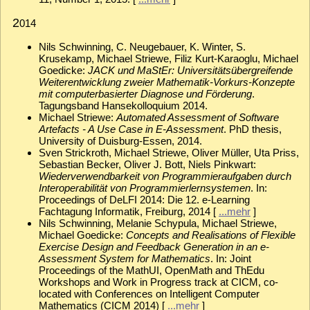
2
014
Nils Schwinning, C. Neugebauer, K. Winter, S.
Krusekamp, Michael Striewe, Filiz Kurt-Karaoglu, Michael
Goedicke:
JACK und MaStEr: Universitätsübergreifende
Weiterentwicklung zweier Mathematik-Vorkurs-Konzepte
mit computerbasierter Diagnose und Förderung
.
Tagungsband Hansekolloquium 2014.
Michael Striewe:
Automated Assessment of Software
Artefacts - A Use Case in E-Assessment
. PhD thesis,
University of Duisburg-Essen, 2014.
Sven Strickroth, Michael Striewe, Oliver Müller, Uta Priss,
Sebastian Becker, Oliver J. Bott, Niels Pinkwart:
Wiederverwendbarkeit von Programmieraufgaben durch
Interoperabilität von Programmierlernsystemen
. In:
Proceedings of DeLFI 2014: Die 12. e-Learning
Fachtagung Informatik, Freiburg, 2014 [
...mehr
]
Nils Schwinning, Melanie Schypula, Michael Striewe,
Michael Goedicke:
Concepts and Realisations of Flexible
Exercise Design and Feedback Generation in an e-
Assessment System for Mathematics
. In: Joint
Proceedings of the MathUI, OpenMath and ThEdu
Workshops and Work in Progress track at CICM, co-
located with Conferences on Intelligent Computer
Mathematics (CICM 2014) [
...mehr
]