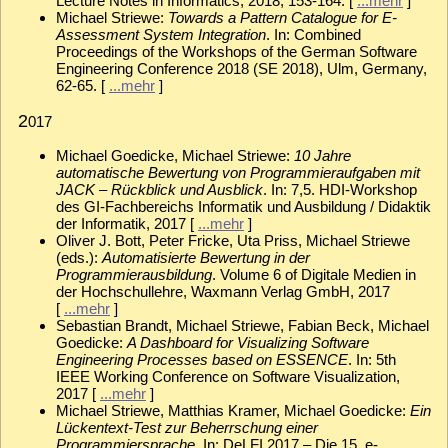
Lecture Notes in Informatics, 2018, 153-164. [
...mehr
]
Michael Striewe:
Towards a Pattern Catalogue for E-
Assessment System Integration
. In: Combined
Proceedings of the Workshops of the German Software
Engineering Conference 2018 (SE 2018), Ulm, Germany,
62-65. [
...mehr
]
2
017
Michael Goedicke, Michael Striewe:
10 Jahre
automatische Bewertung von Programmieraufgaben mit
JACK – Rückblick und Ausblick
. In: 7,5. HDI-Workshop
des GI-Fachbereichs Informatik und Ausbildung / Didaktik
der Informatik, 2017 [
...mehr
]
Oliver J. Bott, Peter Fricke, Uta Priss, Michael Striewe
(eds.):
Automatisierte Bewertung in der
Programmierausbildung
. Volume 6 of Digitale Medien in
der Hochschullehre, Waxmann Verlag GmbH, 2017
[
...mehr
]
Sebastian Brandt, Michael Striewe, Fabian Beck, Michael
Goedicke:
A Dashboard for Visualizing Software
Engineering Processes based on ESSENCE
. In: 5th
IEEE Working Conference on Software Visualization,
2017 [
...mehr
]
Michael Striewe, Matthias Kramer, Michael Goedicke:
Ein
Lückentext-Test zur Beherrschung einer
Programmiersprache
. In: DeLFI 2017 – Die 15. e-