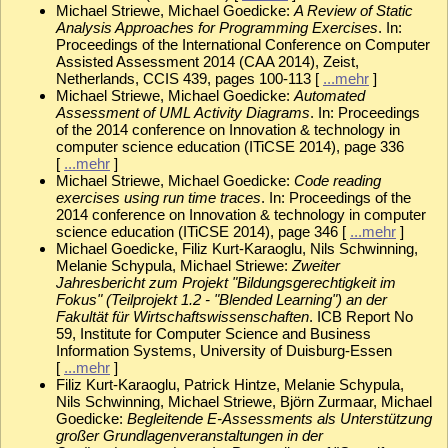
Michael Striewe, Michael Goedicke:
A Review of Static
Analysis Approaches for Programming Exercises
. In:
Proceedings of the International Conference on Computer
Assisted Assessment 2014 (CAA 2014), Zeist,
Netherlands, CCIS 439, pages 100-113 [
...mehr
]
Michael Striewe, Michael Goedicke:
Automated
Assessment of UML Activity Diagrams
. In: Proceedings
of the 2014 conference on Innovation & technology in
computer science education (ITiCSE 2014), page 336
[
...mehr
]
Michael Striewe, Michael Goedicke:
Code reading
exercises using run time traces
. In: Proceedings of the
2014 conference on Innovation & technology in computer
science education (ITiCSE 2014), page 346 [
...mehr
]
Michael Goedicke, Filiz Kurt-Karaoglu, Nils Schwinning,
Melanie Schypula, Michael Striewe:
Zweiter
Jahresbericht zum Projekt "Bildungsgerechtigkeit im
Fokus" (Teilprojekt 1.2 - "Blended Learning") an der
Fakultät für Wirtschaftswissenschaften
. ICB Report No
59, Institute for Computer Science and Business
Information Systems, University of Duisburg-Essen
[
...mehr
]
Filiz Kurt-Karaoglu, Patrick Hintze, Melanie Schypula,
Nils Schwinning, Michael Striewe, Björn Zurmaar, Michael
Goedicke:
Begleitende E-Assessments als Unterstützung
großer Grundlagenveranstaltungen in der