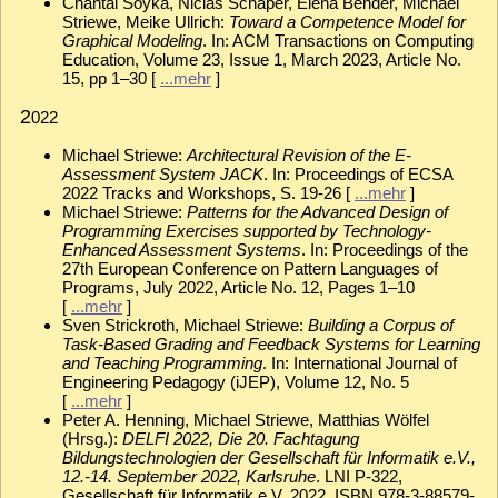
Chantal Soyka, Niclas Schaper, Elena Bender, Michael
Striewe, Meike Ullrich:
Toward a Competence Model for
Graphical Modeling
. In: ACM Transactions on Computing
Education, Volume 23, Issue 1, March 2023, Article No.
15, pp 1–30 [
...mehr
]
2
022
Michael Striewe:
Architectural Revision of the E-
Assessment System JACK
. In: Proceedings of ECSA
2022 Tracks and Workshops, S. 19-26 [
...mehr
]
Michael Striewe:
Patterns for the Advanced Design of
Programming Exercises supported by Technology-
Enhanced Assessment Systems
. In: Proceedings of the
27th European Conference on Pattern Languages of
Programs, July 2022, Article No. 12, Pages 1–10
[
...mehr
]
Sven Strickroth, Michael Striewe:
Building a Corpus of
Task-Based Grading and Feedback Systems for Learning
and Teaching Programming
. In: International Journal of
Engineering Pedagogy (iJEP), Volume 12, No. 5
[
...mehr
]
Peter A. Henning, Michael Striewe, Matthias Wölfel
(Hrsg.):
DELFI 2022, Die 20. Fachtagung
Bildungstechnologien der Gesellschaft für Informatik e.V.,
12.-14. September 2022, Karlsruhe
. LNI P-322,
Gesellschaft für Informatik e.V. 2022, ISBN 978-3-88579-