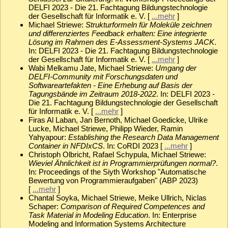
DELFI 2023 - Die 21. Fachtagung Bildungstechnologie
der Gesellschaft für Informatik e. V. [
...mehr
]
Michael Striewe:
Strukturformeln für Moleküle zeichnen
und differenziertes Feedback erhalten: Eine integrierte
Lösung im Rahmen des E-Assessment-Systems JACK
.
In: DELFI 2023 - Die 21. Fachtagung Bildungstechnologie
der Gesellschaft für Informatik e. V. [
...mehr
]
Wabi Melkamu Jate, Michael Striewe:
Umgang der
DELFI-Community mit Forschungsdaten und
Softwareartefakten - Eine Erhebung auf Basis der
Tagungsbände im Zeitraum 2018-2022
. In: DELFI 2023 -
Die 21. Fachtagung Bildungstechnologie der Gesellschaft
für Informatik e. V. [
...mehr
]
Firas Al Laban, Jan Bernoth, Michael Goedicke, Ulrike
Lucke, Michael Striewe, Philipp Wieder, Ramin
Yahyapour:
Establishing the Research Data Management
Container in NFDIxCS
. In: CoRDI 2023 [
...mehr
]
Christoph Olbricht, Rafael Schypula, Michael Striewe:
Wieviel Ähnlichkeit ist in Programmierprüfungen normal?
.
In: Proceedings of the Siyth Workshop "Automatische
Bewertung von Programmieraufgaben" (ABP 2023)
[
...mehr
]
Chantal Soyka, Michael Striewe, Meike Ullrich, Niclas
Schaper:
Comparison of Required Competences and
Task Material in Modeling Education
. In: Enterprise
Modeling and Information Systems Architecture