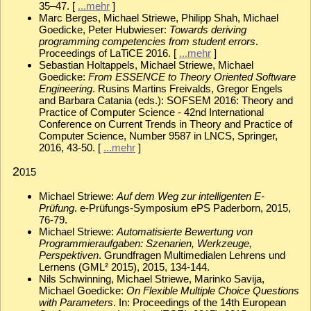
35–47. [
...mehr
]
Marc Berges, Michael Striewe, Philipp Shah, Michael
Goedicke, Peter Hubwieser:
Towards deriving
programming competencies from student errors
.
Proceedings of LaTiCE 2016. [
...mehr
]
Sebastian Holtappels, Michael Striewe, Michael
Goedicke:
From ESSENCE to Theory Oriented Software
Engineering
. Rusins Martins Freivalds, Gregor Engels
and Barbara Catania (eds.): SOFSEM 2016: Theory and
Practice of Computer Science - 42nd International
Conference on Current Trends in Theory and Practice of
Computer Science, Number 9587 in LNCS, Springer,
2016, 43-50. [
...mehr
]
2
015
Michael Striewe:
Auf dem Weg zur intelligenten E-
Prüfung
. e-Prüfungs-Symposium ePS Paderborn, 2015,
76-79.
Michael Striewe:
Automatisierte Bewertung von
Programmieraufgaben: Szenarien, Werkzeuge,
Perspektiven
. Grundfragen Multimedialen Lehrens und
Lernens (GML² 2015), 2015, 134-144.
Nils Schwinning, Michael Striewe, Marinko Savija,
Michael Goedicke:
On Flexible Multiple Choice Questions
with Parameters
. In: Proceedings of the 14th European