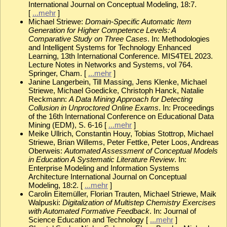
International Journal on Conceptual Modeling, 18:7.
[
...mehr
]
Michael Striewe:
Domain-Specific Automatic Item
Generation for Higher Competence Levels: A
Comparative Study on Three Cases
. In: Methodologies
and Intelligent Systems for Technology Enhanced
Learning, 13th International Conference. MIS4TEL 2023.
Lecture Notes in Networks and Systems, vol 764.
Springer, Cham. [
...mehr
]
Janine Langerbein, Till Massing, Jens Klenke, Michael
Striewe, Michael Goedicke, Christoph Hanck, Natalie
Reckmann:
A Data Mining Approach for Detecting
Collusion in Unproctored Online Exams
. In: Proceedings
of the 16th International Conference on Educational Data
Mining (EDM), S. 6-16 [
...mehr
]
Meike Ullrich, Constantin Houy, Tobias Stottrop, Michael
Striewe, Brian Willems, Peter Fettke, Peter Loos, Andreas
Oberweis:
Automated Assessment of Conceptual Models
in Education A Systematic Literature Review
. In:
Enterprise Modeling and Information Systems
Architecture International Journal on Conceptual
Modeling, 18:2. [
...mehr
]
Carolin Eitemüller, Florian Trauten, Michael Striewe, Maik
Walpuski:
Digitalization of Multistep Chemistry Exercises
with Automated Formative Feedback
. In: Journal of
Science Education and Technology [
...mehr
]