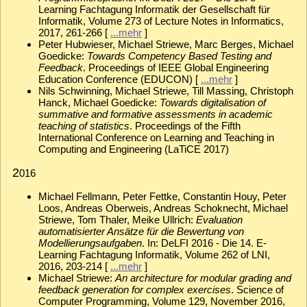
Learning Fachtagung Informatik der Gesellschaft für
Informatik, Volume 273 of Lecture Notes in Informatics,
2017, 261-266 [
...mehr
]
Peter Hubwieser, Michael Striewe, Marc Berges, Michael
Goedicke:
Towards Competency Based Testing and
Feedback
. Proceedings of IEEE Global Engineering
Education Conference (EDUCON) [
...mehr
]
Nils Schwinning, Michael Striewe, Till Massing, Christoph
Hanck, Michael Goedicke:
Towards digitalisation of
summative and formative assessments in academic
teaching of statistics
. Proceedings of the Fifth
International Conference on Learning and Teaching in
Computing and Engineering (LaTiCE 2017)
2
016
Michael Fellmann, Peter Fettke, Constantin Houy, Peter
Loos, Andreas Oberweis, Andreas Schoknecht, Michael
Striewe, Tom Thaler, Meike Ullrich:
Evaluation
automatisierter Ansätze für die Bewertung von
Modellierungsaufgaben
. In: DeLFI 2016 - Die 14. E-
Learning Fachtagung Informatik, Volume 262 of LNI,
2016, 203-214 [
...mehr
]
Michael Striewe:
An architecture for modular grading and
feedback generation for complex exercises
. Science of
Computer Programming, Volume 129, November 2016,