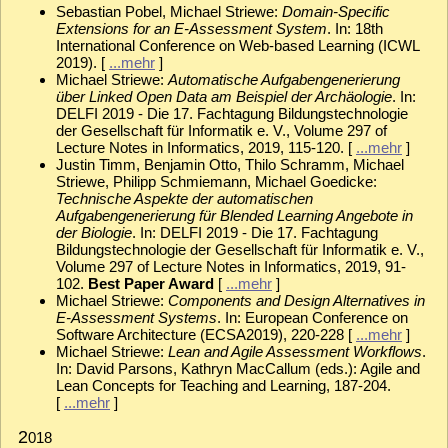
Sebastian Pobel, Michael Striewe:
Domain-Specific
Extensions for an E-Assessment System
. In: 18th
International Conference on Web-based Learning (ICWL
2019). [
...mehr
]
Michael Striewe:
Automatische Aufgabengenerierung
über Linked Open Data am Beispiel der Archäologie
. In:
DELFI 2019 - Die 17. Fachtagung Bildungstechnologie
der Gesellschaft für Informatik e. V., Volume 297 of
Lecture Notes in Informatics, 2019, 115-120. [
...mehr
]
Justin Timm, Benjamin Otto, Thilo Schramm, Michael
Striewe, Philipp Schmiemann, Michael Goedicke:
Technische Aspekte der automatischen
Aufgabengenerierung für Blended Learning Angebote in
der Biologie
. In: DELFI 2019 - Die 17. Fachtagung
Bildungstechnologie der Gesellschaft für Informatik e. V.,
Volume 297 of Lecture Notes in Informatics, 2019, 91-
102.
Best Paper Award
[
...mehr
]
Michael Striewe:
Components and Design Alternatives in
E-Assessment Systems
. In: European Conference on
Software Architecture (ECSA2019), 220-228 [
...mehr
]
Michael Striewe:
Lean and Agile Assessment Workflows
.
In: David Parsons, Kathryn MacCallum (eds.): Agile and
Lean Concepts for Teaching and Learning, 187-204.
[
...mehr
]
2
018