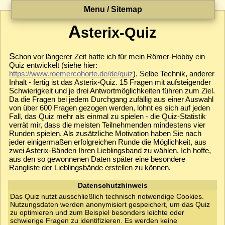
Menu / Sitemap
A
sterix-Quiz
S
chon vor längerer Zeit hatte ich für mein Römer-Hobby ein
Quiz entwickelt (siehe hier:
https://www.roemercohorte.de/de/quiz
). Selbe Technik, anderer
Inhalt - fertig ist das Asterix-Quiz. 15 Fragen mit aufsteigender
Schwierigkeit und je drei Antwortmöglichkeiten führen zum Ziel.
Da die Fragen bei jedem Durchgang zufällig aus einer Auswahl
von über 600 Fragen gezogen werden, lohnt es sich auf jeden
Fall, das Quiz mehr als einmal zu spielen - die Quiz-Statistik
verrät mir, dass die meisten Teilnehmenden mindestens vier
Runden spielen. Als zusätzliche Motivation haben Sie nach
jeder einigermaßen erfolgreichen Runde die Möglichkeit, aus
zwei Asterix-Bänden Ihren Lieblingsband zu wählen. Ich hoffe,
aus den so gewonnenen Daten später eine besondere
Rangliste der Lieblingsbände erstellen zu können.
Datenschutzhinweis
Das Quiz nutzt ausschließlich technisch notwendige Cookies.
Nutzungsdaten werden anonymisiert gespeichert, um das Quiz
zu optimieren und zum Beispiel besonders leichte oder
schwierige Fragen zu identifizieren. Es werden keine