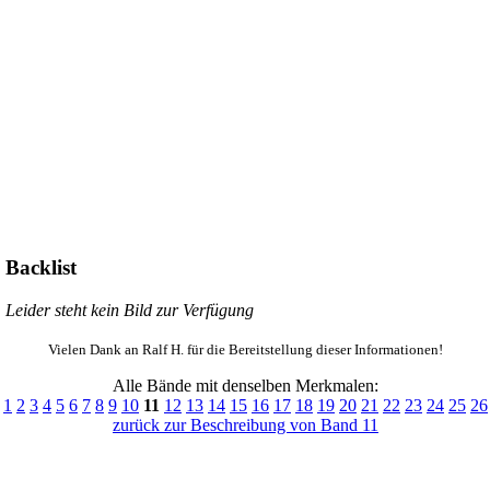
Backlist
Leider steht kein Bild zur Verfügung
Vielen Dank an Ralf H. für die Bereitstellung dieser Informationen!
Alle Bände mit denselben Merkmalen:
1
2
3
4
5
6
7
8
9
10
11
12
13
14
15
16
17
18
19
20
21
22
23
24
25
26
zurück zur Beschreibung von Band 11