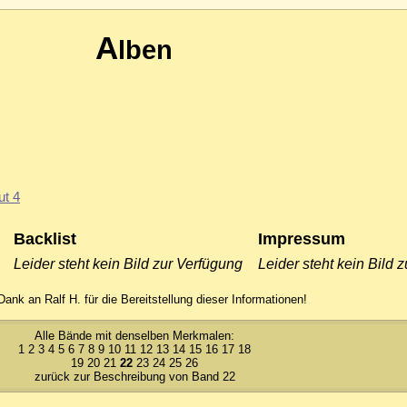
A
lben
ut 4
Backlist
Impressum
Leider steht kein Bild zur Verfügung
Leider steht kein Bild 
Dank an Ralf H. für die Bereitstellung dieser Informationen!
Alle Bände mit denselben Merkmalen:
1
2
3
4
5
6
7
8
9
10
11
12
13
14
15
16
17
18
19
20
21
22
23
24
25
26
zurück zur Beschreibung von Band 22