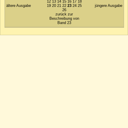
12
13
14
15
16
17
18
ältere Ausgabe
19
20
21
22
23
24
25
jüngere Ausgabe
26
zurück zur
Beschreibung von
Band 23