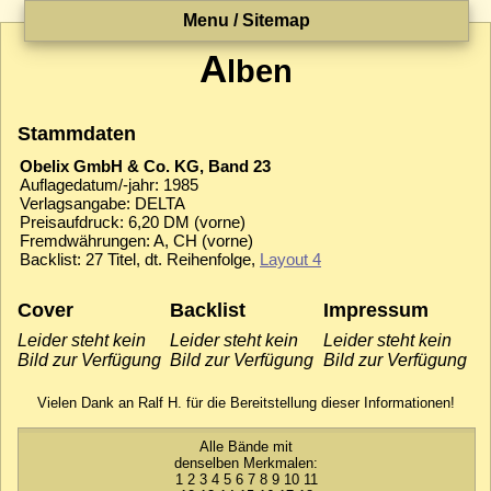
Menu / Sitemap
A
lben
Stammdaten
Obelix GmbH & Co. KG, Band 23
Auflagedatum/-jahr: 1985
Verlagsangabe: DELTA
Preisaufdruck: 6,20 DM (vorne)
Fremdwährungen: A, CH (vorne)
Backlist: 27 Titel, dt. Reihenfolge,
Layout 4
Cover
Backlist
Impressum
Leider steht kein
Leider steht kein
Leider steht kein
Bild zur Verfügung
Bild zur Verfügung
Bild zur Verfügung
Vielen Dank an Ralf H. für die Bereitstellung dieser Informationen!
Alle Bände mit
denselben Merkmalen:
1
2
3
4
5
6
7
8
9
10
11