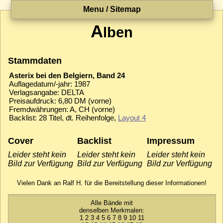
Menu / Sitemap
A
lben
Stammdaten
Asterix bei den Belgiern, Band 24
Auflagedatum/-jahr: 1987
Verlagsangabe: DELTA
Preisaufdruck: 6,80 DM (vorne)
Fremdwährungen: A, CH (vorne)
Backlist: 28 Titel, dt. Reihenfolge,
Layout 4
Cover
Backlist
Impressum
Leider steht kein
Leider steht kein
Leider steht kein
Bild zur Verfügung
Bild zur Verfügung
Bild zur Verfügung
Vielen Dank an Ralf H. für die Bereitstellung dieser Informationen!
Alle Bände mit
denselben Merkmalen:
1
2
3
4
5
6
7
8
9
10
11