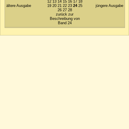
12
13
14
15
16
17
18
ältere Ausgabe
19
20
21
22
23
24
25
jüngere Ausgabe
26
27
28
zurück zur
Beschreibung von
Band 24