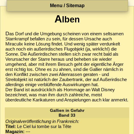
Menu / Sitemap
A
lben
D
as Dorf und die Umgebung scheinen von einem seltsamen
Starrkrampf befallen zu sein, für dessen Ursache auch
Miraculix keine Lösung findet. Und wenig später verdunkelt
auch noch ein außerirdisches Flugobjekt (ja, wirklich!) die
Sonne. Die Außerirdischen stellen sich zwar recht bald als
Verursacher der Starre heraus und beheben sie wieder
umgehend, aber mit ihrem Besuch geht der eigentliche Ärger
erst richtig los. Ohne es zu ahnen, sind die Gallier nämlich in
den Konflikt zwischen zwei Alienrassen geraten - und
Streitobjekt ist natürlich der Zaubertrank, der auf Außerirdische
allerdings einige verblüffende Auswirkungen hat.
Der Band ist ausdrücklich als Hommage an Walt Disney
bezeichnet, was man ihm durch zahlreiche, meist
überdeutliche Karikaturen und Anspielungen auch klar anmerkt.
Gallien in Gefahr
Band 33
Originalveröffentlichung in Frankreich:
Titel:
Le Ciel lui tombe sur la Tête
Magazin:
---