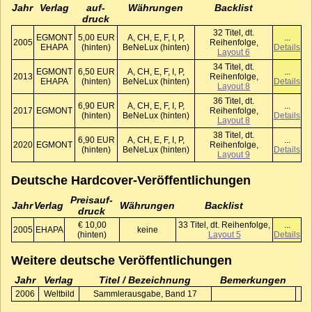
Jahr
Verlag
auf­
Währungen
Backlist
druck
32 Titel, dt.
EGMONT
5,00 EUR
A, CH, E, F, I, P,
...
2005
Reihenfolge,
EHAPA
(hinten)
BeNeLux (hinten)
Details
Layout 6
34 Titel, dt.
EGMONT
6,50 EUR
A, CH, E, F, I, P,
...
2013
Reihenfolge,
EHAPA
(hinten)
BeNeLux (hinten)
Details
Layout 8
36 Titel, dt.
6,90 EUR
A, CH, E, F, I, P,
...
2017
EGMONT
Reihenfolge,
(hinten)
BeNeLux (hinten)
Details
Layout 8
38 Titel, dt.
6,90 EUR
A, CH, E, F, I, P,
...
2020
EGMONT
Reihenfolge,
(hinten)
BeNeLux (hinten)
Details
Layout 9
Deutsche Hardcover-Veröffentlichungen
Preis­auf­
Jahr
Verlag
Währungen
Backlist
druck
€ 10,00
33 Titel, dt. Reihenfolge,
...
2005
EHAPA
keine
(hinten)
Layout 5
Details
Weitere deutsche Veröffentlichungen
Jahr
Verlag
Titel / Bezeichnung
Bemerkungen
2006
Weltbild
Sammlerausgabe, Band 17