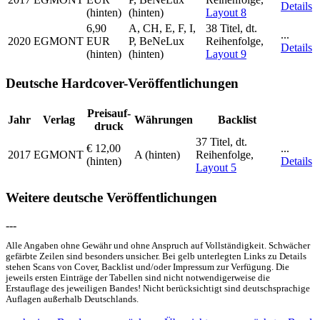
Details
(hinten)
(hinten)
Layout 8
6,90
A, CH, E, F, I,
38 Titel, dt.
...
2020
EGMONT
EUR
P, BeNeLux
Reihenfolge,
Details
(hinten)
(hinten)
Layout 9
Deutsche Hardcover-Veröffentlichungen
Preis­auf­
Jahr
Verlag
Währungen
Backlist
druck
37 Titel, dt.
€ 12,00
...
2017
EGMONT
A (hinten)
Reihenfolge,
(hinten)
Details
Layout 5
Weitere deutsche Veröffentlichungen
---
Alle Angaben ohne Gewähr und ohne Anspruch auf Vollständigkeit. Schwächer
gefärbte Zeilen sind besonders unsicher. Bei gelb unterlegten Links zu Details
stehen Scans von Cover, Backlist und/oder Impressum zur Verfügung. Die
jeweils ersten Einträge der Tabellen sind nicht notwendigerweise die
Erstauflage des jeweiligen Bandes! Nicht berücksichtigt sind deutschsprachige
Auflagen außerhalb Deutschlands.