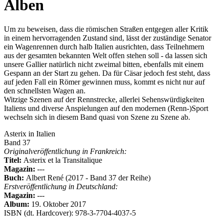
A
lben
U
m zu beweisen, dass die römischen Straßen entgegen aller Kritik
in einem hervorragenden Zustand sind, lässt der zuständige Senator
ein Wagenrennen durch halb Italien ausrichten, dass Teilnehmern
aus der gesamten bekannten Welt offen stehen soll - da lassen sich
unsere Gallier natürlich nicht zweimal bitten, ebenfalls mit einem
Gespann an der Start zu gehen. Da für Cäsar jedoch fest steht, dass
auf jeden Fall ein Römer gewinnen muss, kommt es nicht nur auf
den schnellsten Wagen an.
Witzige Szenen auf der Rennstrecke, allerlei Sehenswürdigkeiten
Italiens und diverse Anspielungen auf den modernen (Renn-)Sport
wechseln sich in diesem Band quasi von Szene zu Szene ab.
Asterix in Italien
Band 37
Originalveröffentlichung in Frankreich:
Titel:
Asterix et la Transitalique
Magazin:
---
Buch:
Albert René (2017 - Band 37 der Reihe)
Erstveröffentlichung in Deutschland:
Magazin:
---
Album:
19. Oktober 2017
ISBN (dt. Hardcover): 978-3-7704-4037-5