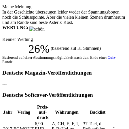
Meine Meinung
In der Geschichte überzeugen leider weder der Spannungsbogen
noch die Schlusspointe. Aber die vielen kleinen Szenen drumherum
und am Rande sind beste Asterix-Kost.
WERTUNG:
Kenner-Wertung
26%
(basierend auf 31 Stimmen)
Basierend auf einer Abstimmungsmöglichkeit nach dem Ende einer
Quiz
-
Runde.
Deutsche Magazin-Veröffentlichungen
---
Deutsche Softcover-Veröffentlichungen
Preis­
Jahr
Verlag
auf­
Währungen
Backlist
druck
6,90
A, CH, E, F, I,
37 Titel, dt.
...
2017
EGMONT
EUR
P, BeNeLux
Reihenfolge,