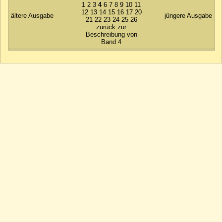
1
2
3
4
6
7
8
9
10
11
12
13
14
15
16
17
20
ältere Ausgabe
jüngere Ausgabe
21
22
23
24
25
26
zurück zur
Beschreibung von
Band 4