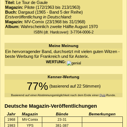
Titel:
Le Tour de Gaule
Magazin:
Pilote (172/1963 bis 213/1963)
Buch:
Dargaud (1965 - Band 5 der Reihe)
Erstveröffentlichung in Deutschland:
Magazin:
MV-Comix (23/1968 bis 31/1968)
Album:
Wahrscheinlich zweite Hälfte August 1970
ISBN (dt. Hardcover): 3-7704-0006-2
Meine Meinung
Ein hervorragender Band, durchsetzt mit vielen guten Witzen -
beste Werbung für Frankreich und für Asterix.
WERTUNG:
Kenner-Wertung
77%
(basierend auf 22 Stimmen)
Basierend auf einer Abstimmungsmöglichkeit nach dem Ende einer
Quiz
-Runde.
Deutsche Magazin-Veröffentlichungen
Jahr
Magazin
Bände
Bemerkungen
1968
MV-Comix
23-31
1983
YPS
381-387