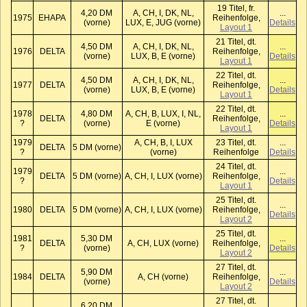
19 Titel, fr.
4,20 DM
A, CH, I, DK, NL,
...
1975
EHAPA
Reihenfolge,
(vorne)
LUX, E, JUG (vorne)
Details
Layout 1
21 Titel, dt.
4,50 DM
A, CH, I, DK, NL,
...
1976
DELTA
Reihenfolge,
(vorne)
LUX, B, E (vorne)
Details
Layout 1
22 Titel, dt.
4,50 DM
A, CH, I, DK, NL,
...
1977
DELTA
Reihenfolge,
(vorne)
LUX, B, E (vorne)
Details
Layout 1
22 Titel, dt.
1978
4,80 DM
A, CH, B, LUX, I, NL,
...
DELTA
Reihenfolge,
?
(vorne)
E (vorne)
Details
Layout 1
1979
A, CH, B, I, LUX
23 Titel, dt.
...
DELTA
5 DM (vorne)
?
(vorne)
Reihenfolge
Details
24 Titel, dt.
1979
...
DELTA
5 DM (vorne)
A, CH, I, LUX (vorne)
Reihenfolge,
?
Details
Layout 1
25 Titel, dt.
...
1980
DELTA
5 DM (vorne)
A, CH, I, LUX (vorne)
Reihenfolge,
Details
Layout 2
25 Titel, dt.
1981
5,30 DM
...
DELTA
A, CH, LUX (vorne)
Reihenfolge,
?
(vorne)
Details
Layout 2
27 Titel, dt.
5,90 DM
...
1984
DELTA
A, CH (vorne)
Reihenfolge,
(vorne)
Details
Layout 2
27 Titel, dt.
6,20 DM
...