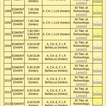
(hinten)
Details
Layout 4
30 Titel, dt.
EGMONT
7,80 DM
...
1999
A, CH, I, LUX (hinten)
Reihenfolge,
EHAPA
(hinten)
Details
Layout 6
30 Titel, dt.
EGMONT
7,80 DM
...
2000
A, CH, I, LUX (hinten)
Reihenfolge,
EHAPA
(hinten)
Details
Layout 6
7,80 DM /
31 Titel, dt.
EGMONT
...
2001
3,99 EUR
A, CH, I, LUX (hinten)
Reihenfolge,
EHAPA
Details
(hinten)
Layout 6
31 Titel, dt.
EGMONT
4,50 EUR
A, CH, E, F, I, P,
...
2004
Reihenfolge,
EHAPA
(hinten)
BeNeLux (hinten)
Details
Layout 6
33 Titel, dt.
EGMONT
5,00 EUR
A, CH, E, F, I, P,
...
2008
Reihenfolge,
EHAPA
(hinten)
BeNeLux (hinten)
Details
Layout 6
33 Titel, dt.
EGMONT
5,95 EUR
A, CH, E, F, I, P,
...
2009
Reihenfolge,
EHAPA
(hinten)
BeNeLux (hinten)
Details
Layout 6
34 Titel, dt.
EGMONT
5,95 EUR
A, CH, E, F, I, P,
...
2010
Reihenfolge,
EHAPA
(hinten)
BeNeLux (hinten)
Details
Layout 6
34 Titel, dt.
EGMONT
6,50 EUR
A, CH, E, F, I, P,
...
2013
Reihenfolge,
EHAPA
(hinten)
BeNeLux (hinten)
Details
Layout 8
35 Titel, dt.
6,50 EUR
A, CH, E, F, I, P,
...
2015
EGMONT
Reihenfolge,
(hinten)
BeNeLux (hinten)
Details