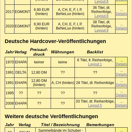
Layout 8
36 Titel, dt.
6,90 EUR
A, CH, E, F, I, P,
...
2017
EGMONT
Reihenfolge,
(hinten)
BeNeLux (hinten)
Details
Layout 8
38 Titel, dt.
6,90 EUR
A, CH, E, F, I, P,
...
2020
EGMONT
Reihenfolge,
(hinten)
BeNeLux (hinten)
Details
Layout 9
Deutsche Hardcover-Veröffentlichungen
Preis­auf­
Jahr
Verlag
Währungen
Backlist
druck
6 Titel, fr. Reihenfolge,
...
1970
EHAPA
keiner
keine
Layout 1
Details
...
1991
DELTA
12,80 DM
??
??
Details
12,80 DM
...
1991
EHAPA
A, CH (hinten)
28 Titel, dt. Reihenfolge
(hinten)
Details
...
1995
??
??
??
??
Details
33 Titel, dt. Reihenfolge,
...
2008
EHAPA
??
??
Layout 5
Details
Weitere deutsche Veröffentlichungen
Jahr
Verlag
Titel / Bezeichnung
Bemerkungen
Sammelbände im Schuber -
...