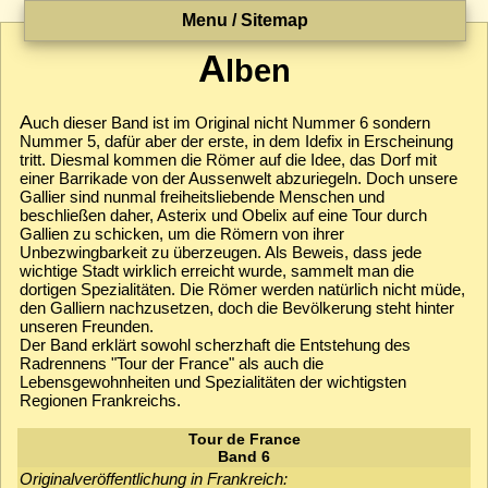
Menu / Sitemap
A
lben
A
uch dieser Band ist im Original nicht Nummer 6 sondern
Nummer 5, dafür aber der erste, in dem Idefix in Erscheinung
tritt. Diesmal kommen die Römer auf die Idee, das Dorf mit
einer Barrikade von der Aussenwelt abzuriegeln. Doch unsere
Gallier sind nunmal freiheitsliebende Menschen und
beschließen daher, Asterix und Obelix auf eine Tour durch
Gallien zu schicken, um die Römern von ihrer
Unbezwingbarkeit zu überzeugen. Als Beweis, dass jede
wichtige Stadt wirklich erreicht wurde, sammelt man die
dortigen Spezialitäten. Die Römer werden natürlich nicht müde,
den Galliern nachzusetzen, doch die Bevölkerung steht hinter
unseren Freunden.
Der Band erklärt sowohl scherzhaft die Entstehung des
Radrennens "Tour der France" als auch die
Lebensgewohnheiten und Spezialitäten der wichtigsten
Regionen Frankreichs.
Tour de France
Band 6
Originalveröffentlichung in Frankreich: