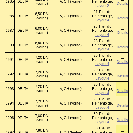
1985
DELTA
A, CH (vorne)
Reihenfolge,
(vorne)
Details
Layout 2
27 Titel, dt.
6,50 DM
...
1986
DELTA
A, CH (vorne)
Reihenfolge,
(vorne)
Details
Layout 4
28 Titel, dt.
6,80 DM
...
1987
DELTA
A, CH (vorne)
Reihenfolge,
(vorne)
Details
Layout 4
28 Titel, dt.
6,80 DM
...
1990
DELTA
A, CH (vorne)
Reihenfolge,
(vorne)
Details
Layout 4
29 Titel, dt.
7,20 DM
...
1991
DELTA
A, CH (vorne)
Reihenfolge,
(vorne)
Details
Layout 4
29 Titel, dt.
7,20 DM
...
1992
DELTA
A, CH (vorne)
Reihenfolge,
(vorne)
Details
Layout 4
29 Titel, dt.
7,20 DM
...
1993
DELTA
A, CH (vorne)
Reihenfolge,
(vorne)
Details
Layout 4
29 Titel, dt.
7,20 DM
...
1994
DELTA
A, CH (vorne)
Reihenfolge,
(vorne)
Details
Layout 4
30 Titel, dt.
7,80 DM
...
1996
DELTA
A, CH (vorne)
Reihenfolge,
(vorne)
Details
Layout 4
30 Titel, dt.
7,80 DM
...
1997
DELTA
A, CH (hinten)
Reihenfolge,