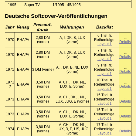
1995
Super TV
1/1995 - 45/1995
Deutsche Softcover-Veröffentlichungen
Preis­auf­
Jahr
Verlag
Währungen
Backlist
druck
6 Titel, fr.
2,80 DM
A, I, DK, B, LUX
...
1970
EHAPA
Reihenfolge,
(vorne)
(vorne)
Details
Layout 1
7 Titel, fr.
2,80 DM
A, I, DK, B, LUX
...
1970
EHAPA
Reihenfolge,
(vorne)
(vorne)
Details
Layout 1
9 Titel, fr.
A, I, DK, B, NL, LUX
...
1971
EHAPA
3 DM (vorne)
Reihenfolge,
(vorne)
Details
Layout 1
10 Titel, fr.
1971
3,50 DM
A, CH, I, DK, NL,
...
EHAPA
Reihenfolge,
?
(vorne)
LUX, E (vorne)
Details
Layout 1
15 Titel, fr.
3,50 DM
A, CH, DK, I, NL,
...
1973
EHAPA
Reihenfolge,
(vorne)
LUX, JUG, E (vorne)
Details
Layout 1
15 Titel, fr.
3,50 DM
A, CH, I, DK, NL,
...
1973
EHAPA
Reihenfolge,
(vorne)
LUX, E (vorne)
Details
Layout 1
A, CH, I, DK, NL,
17 Titel, fr.
3,80 DM
...
1974
EHAPA
LUX, B, E, US, JUG
Reihenfolge,
(vorne)
Details
(vorne)
Layout 1